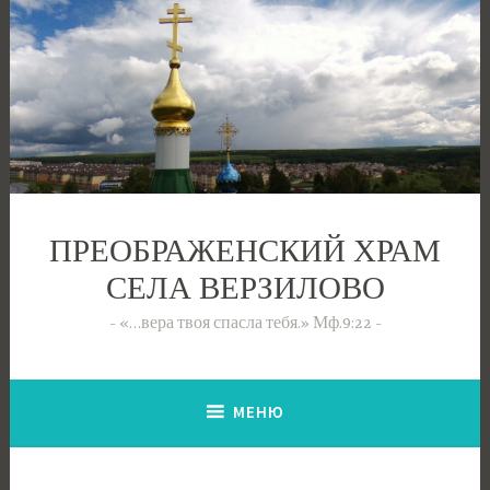
Перейти
к
содержимому
ПРЕОБРАЖЕНСКИЙ ХРАМ
СЕЛА ВЕРЗИЛОВО
«…вера твоя спасла тебя.» Мф.9:22
МЕНЮ