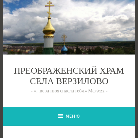
Перейти
к
содержимому
ПРЕОБРАЖЕНСКИЙ ХРАМ
СЕЛА ВЕРЗИЛОВО
«…вера твоя спасла тебя.» Мф.9:22
МЕНЮ