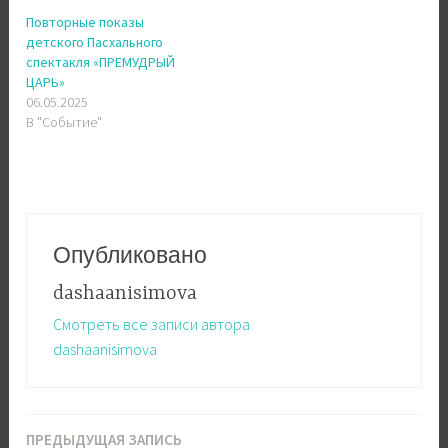
Повторные показы
детского Пасхального
спектакля «ПРЕМУДРЫЙ
ЦАРЬ»
06.05.2025
В "Событие"
Опубликовано
dashaanisimova
Смотреть все записи автора
dashaanisimova
ПРЕДЫДУЩАЯ ЗАПИСЬ
Навигация