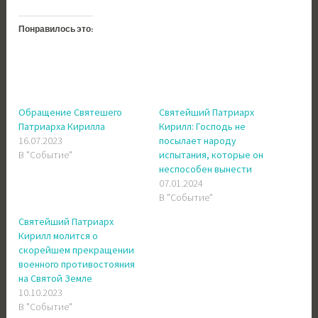
Понравилось это:
Обращение Святешего
Святейший Патриарх
Патриарха Кирилла
Кирилл: Господь не
16.07.2023
посылает народу
В "Событие"
испытания, которые он
неспособен вынести
07.01.2024
В "Событие"
Святейший Патриарх
Кирилл молится о
скорейшем прекращении
военного противостояния
на Святой Земле
10.10.2023
В "Событие"