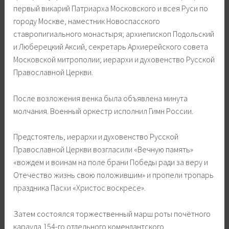
первый викарий Патриарха Московского и всея Руси по
городу Москве, наместник Новоспасского
ставропигиального монастыря; архиепископ Подольский
и Люберецкий Аксий, секретарь Архиерейского совета
Московской митрополии; иерархи и духовенство Русской
Православной Церкви.
После возложения венка была объявлена минута
молчания. Военный оркестр исполнил Гимн России.
Предстоятель, иерархи и духовенство Русской
Православной Церкви возгласили «Вечную память»
«вождем и воинам на поле брани Победы ради за веру и
Отечество жизнь свою положившим» и пропели тропарь
праздника Пасхи «Христос воскресе».
Затем состоялся торжественный марш роты почётного
караула 154-го отдельного комендантского