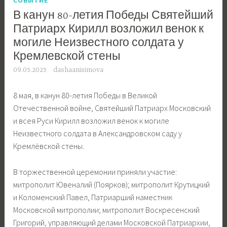
В канун 80-летия Победы Святейший
Патриарх Кирилл возложил венок к
могиле Неизвестного солдата у
Кремлевской стены
09.05.2025
dashaanisimova
8 мая, в канун 80-летия Победы в Великой
Отечественной войне, Святейший Патриарх Московский
и всея Руси Кирилл возложил венок к могиле
Неизвестного солдата в Александровском саду у
Кремлёвской стены.
В торжественной церемонии приняли участие:
митрополит Ювеналий (Поярков); митрополит Крутицкий
и Коломенский Павел, Патриарший наместник
Московской митрополии; митрополит Воскресенский
Григорий, управляющий делами Московской Патриархии,