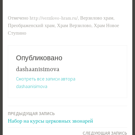
Отмечено
http://verzilovo-hram.ru/
,
Верзилово храм
,
Преображенский храм
,
Храм Верзилово
,
Храм Новое
Ступино
Опубликовано
dashaanisimova
Смотреть все записи автора
dashaanisimova
ПРЕДЫДУЩАЯ ЗАПИСЬ
Навигация
Набор на курсы церковных звонарей
по
СЛЕДУЮЩАЯ ЗАПИСЬ