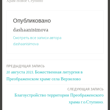
Храм Новое Ступино
Опубликовано
dashaanisimova
Смотреть все записи автора
dashaanisimova
ПРЕДЫДУЩАЯ ЗАПИСЬ
Навигация
20 августа 2023, Божественная литургия в
по
Преображенском храме села Верзилово
записям
СЛЕДУЮЩАЯ ЗАПИСЬ
Благоустройство территории Преображенского
храма г.о.Ступино.