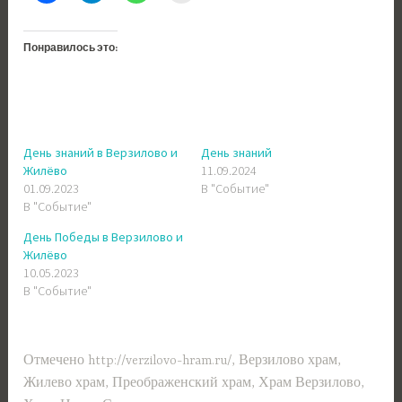
Понравилось это:
День знаний в Верзилово и
День знаний
Жилёво
11.09.2024
01.09.2023
В "Событие"
В "Событие"
День Победы в Верзилово и
Жилёво
10.05.2023
В "Событие"
Отмечено
http://verzilovo-hram.ru/
,
Верзилово храм
,
Жилево храм
,
Преображенский храм
,
Храм Верзилово
,