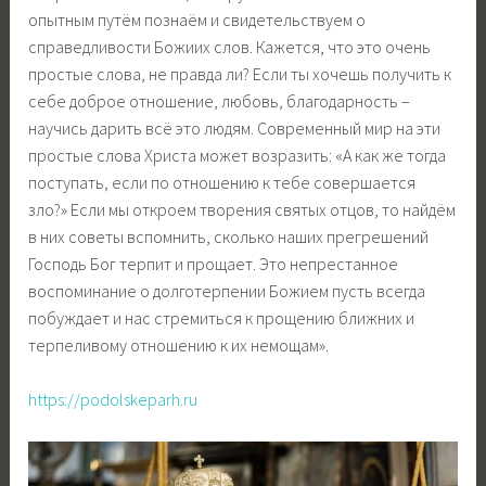
опытным путём познаём и свидетельствуем о
справедливости Божиих слов. Кажется, что это очень
простые слова, не правда ли? Если ты хочешь получить к
себе доброе отношение, любовь, благодарность –
научись дарить всё это людям. Современный мир на эти
простые слова Христа может возразить: «А как же тогда
поступать, если по отношению к тебе совершается
зло?» Если мы откроем творения святых отцов, то найдём
в них советы вспомнить, сколько наших прегрешений
Господь Бог терпит и прощает. Это непрестанное
воспоминание о долготерпении Божием пусть всегда
побуждает и нас стремиться к прощению ближних и
терпеливому отношению к их немощам».
https://podolskeparh.ru