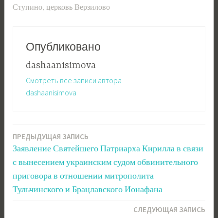
Ступино
,
церковь Верзилово
Опубликовано
dashaanisimova
Смотреть все записи автора
dashaanisimova
ПРЕДЫДУЩАЯ ЗАПИСЬ
Навигация
Заявление Святейшего Патриарха Кирилла в связи
по
с вынесением украинским судом обвинительного
записям
приговора в отношении митрополита
Тульчинского и Брацлавского Ионафана
СЛЕДУЮЩАЯ ЗАПИСЬ