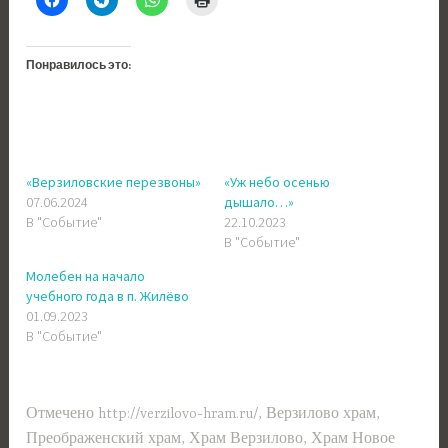
Понравилось это:
«Верзиловские перезвоны»
«Уж небо осенью
07.06.2024
дышало…»
В "Событие"
22.10.2023
В "Событие"
Молебен на начало
учебного года в п. Жилёво
01.09.2023
В "Событие"
Отмечено
http://verzilovo-hram.ru/
,
Верзилово храм
,
Преображенский храм
,
Храм Верзилово
,
Храм Новое