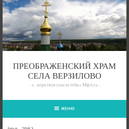
Перейти
к
содержимому
ПРЕОБРАЖЕНСКИЙ ХРАМ
СЕЛА ВЕРЗИЛОВО
«…вера твоя спасла тебя.» Мф.9:22
МЕНЮ