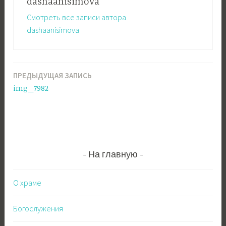
dashaanisimova
Смотреть все записи автора
dashaanisimova
ПРЕДЫДУЩАЯ ЗАПИСЬ
Навигация
img_7982
по
записям
На главную
О храме
Богослужения