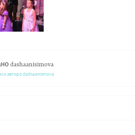
ано
dashaanisimova
иси автора dashaanisimova
Ь