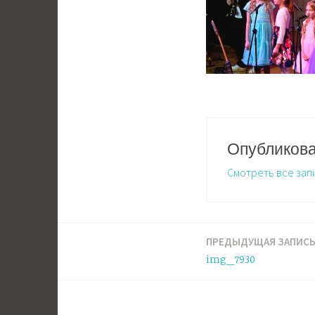
Опубликов
Смотреть все зап
ПРЕДЫДУЩАЯ ЗАПИС
Навигация
img_7930
по
записям