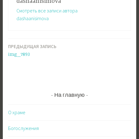
dashaanisimova
Смотреть все записи автора
dashaanisimova
ПРЕДЫДУЩАЯ ЗАПИСЬ
Навигация
img_7893
по
записям
На главную
О храме
Богослужения