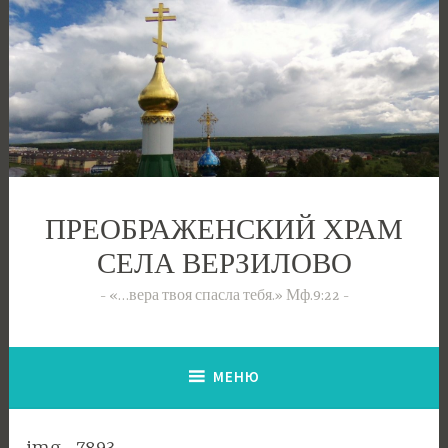
Перейти
к
содержимому
ПРЕОБРАЖЕНСКИЙ ХРАМ
СЕЛА ВЕРЗИЛОВО
«…вера твоя спасла тебя.» Мф.9:22
МЕНЮ