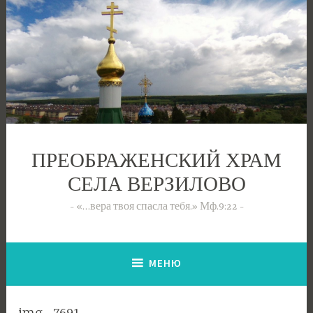
Перейти
к
содержимому
ПРЕОБРАЖЕНСКИЙ ХРАМ
СЕЛА ВЕРЗИЛОВО
«…вера твоя спасла тебя.» Мф.9:22
МЕНЮ