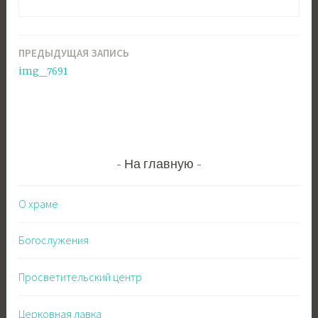
ПРЕДЫДУЩАЯ ЗАПИСЬ
Навигация
img_7691
по
записям
На главную
О храме
Богослужения
Просветительский центр
Церковная лавка