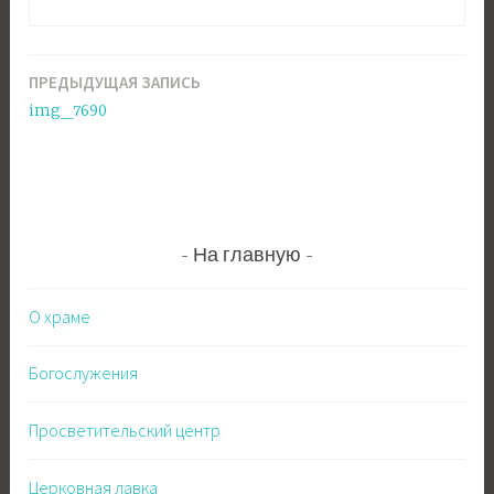
ПРЕДЫДУЩАЯ ЗАПИСЬ
Навигация
img_7690
по
записям
На главную
О храме
Богослужения
Просветительский центр
Церковная лавка