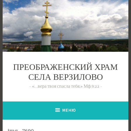
Перейти
к
содержимому
ПРЕОБРАЖЕНСКИЙ ХРАМ
СЕЛА ВЕРЗИЛОВО
«…вера твоя спасла тебя.» Мф.9:22
МЕНЮ