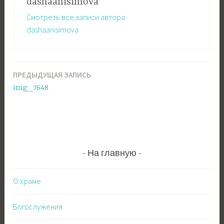
dashaanisimova
Смотреть все записи автора
dashaanisimova
ПРЕДЫДУЩАЯ ЗАПИСЬ
Навигация
img_7648
по
записям
На главную
О храме
Богослужения