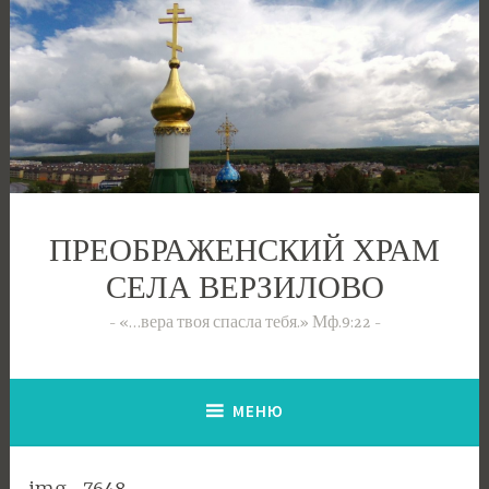
Перейти
к
содержимому
ПРЕОБРАЖЕНСКИЙ ХРАМ
СЕЛА ВЕРЗИЛОВО
«…вера твоя спасла тебя.» Мф.9:22
МЕНЮ