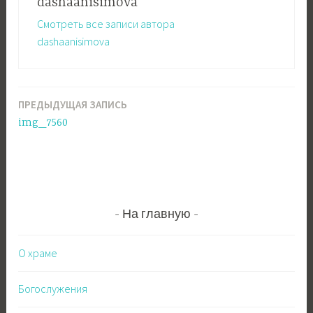
dashaanisimova
Смотреть все записи автора
dashaanisimova
ПРЕДЫДУЩАЯ ЗАПИСЬ
Навигация
img_7560
по
записям
На главную
О храме
Богослужения