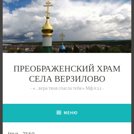
Перейти
к
содержимому
ПРЕОБРАЖЕНСКИЙ ХРАМ
СЕЛА ВЕРЗИЛОВО
«…вера твоя спасла тебя.» Мф.9:22
МЕНЮ