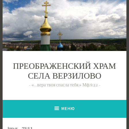
Перейти
к
содержимому
ПРЕОБРАЖЕНСКИЙ ХРАМ
СЕЛА ВЕРЗИЛОВО
«…вера твоя спасла тебя.» Мф.9:22
МЕНЮ