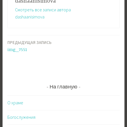
dashaanisimova
Смотреть все записи автора
dashaanisimova
ПРЕДЫДУЩАЯ ЗАПИСЬ
Навигация
img_7551
по
записям
На главную
О храме
Богослужения