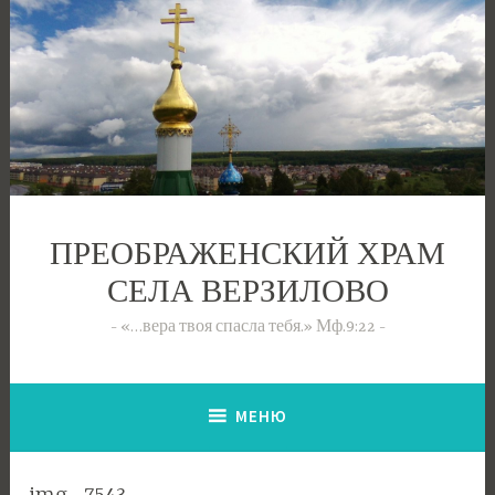
Перейти
к
содержимому
ПРЕОБРАЖЕНСКИЙ ХРАМ
СЕЛА ВЕРЗИЛОВО
«…вера твоя спасла тебя.» Мф.9:22
МЕНЮ