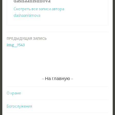
dashaanisimova
Смотреть все записи автора
dashaanisimova
ПРЕДЫДУЩАЯ ЗАПИСЬ
Навигация
img_7543
по
записям
На главную
О храме
Богослужения