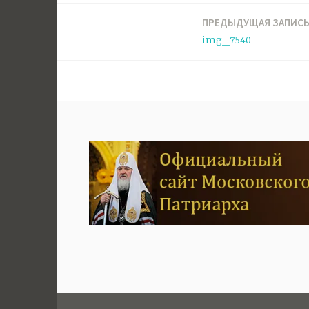
ПРЕДЫДУЩАЯ ЗАПИС
Навигация
img_7540
по
записям