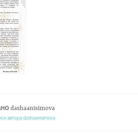
ано
dashaanisimova
иси автора dashaanisimova