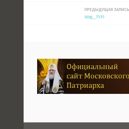
ПРЕДЫДУЩАЯ ЗАПИС
Навигация
img_7535
по
записям