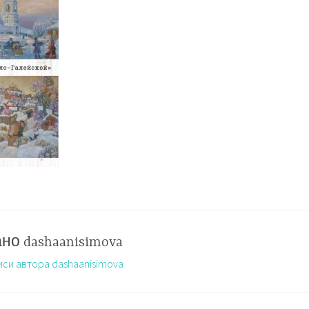
ано
dashaanisimova
иси автора dashaanisimova