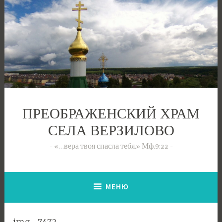
Перейти
к
содержимому
ПРЕОБРАЖЕНСКИЙ ХРАМ
СЕЛА ВЕРЗИЛОВО
«…вера твоя спасла тебя.» Мф.9:22
МЕНЮ