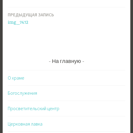
ПРЕДЫДУЩАЯ ЗАПИСЬ
Навигация
img_7472
по
записям
На главную
О храме
Богослужения
Просветительский центр
Церковная лавка