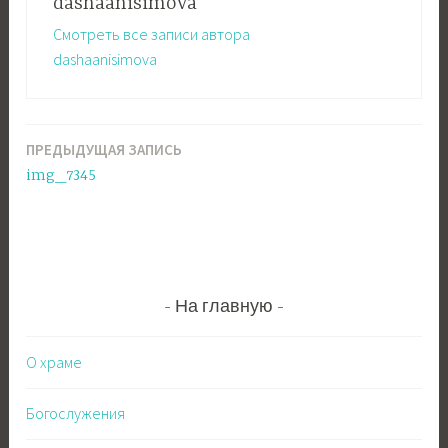
dashaanisimova
Смотреть все записи автора
dashaanisimova
ПРЕДЫДУЩАЯ ЗАПИСЬ
Навигация
img_7345
по
записям
На главную
О храме
Богослужения