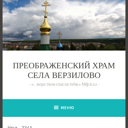
Перейти
к
содержимому
ПРЕОБРАЖЕНСКИЙ ХРАМ
СЕЛА ВЕРЗИЛОВО
«…вера твоя спасла тебя.» Мф.9:22
МЕНЮ