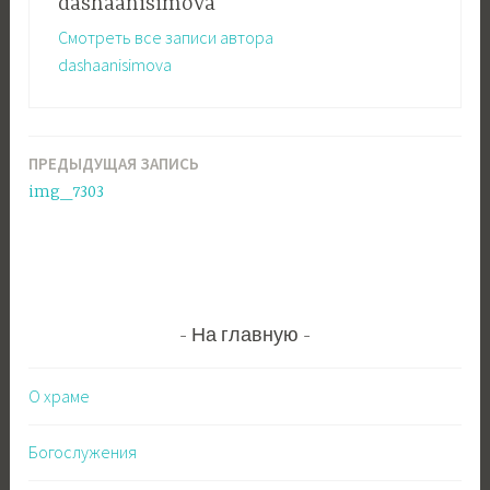
dashaanisimova
Смотреть все записи автора
dashaanisimova
ПРЕДЫДУЩАЯ ЗАПИСЬ
Навигация
img_7303
по
записям
На главную
О храме
Богослужения