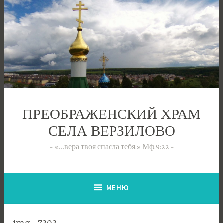
Перейти
к
содержимому
ПРЕОБРАЖЕНСКИЙ ХРАМ
СЕЛА ВЕРЗИЛОВО
«…вера твоя спасла тебя.» Мф.9:22
МЕНЮ