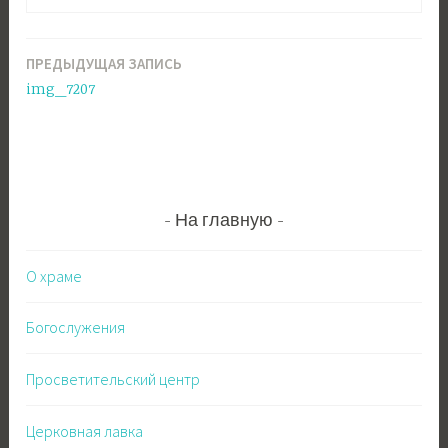
ПРЕДЫДУЩАЯ ЗАПИСЬ
Навигация
img_7207
по
записям
На главную
О храме
Богослужения
Просветительский центр
Церковная лавка