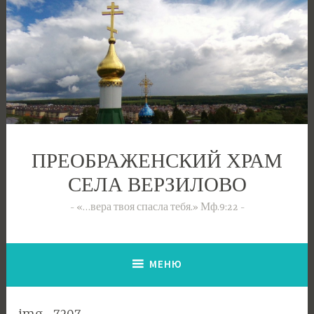
Перейти
к
содержимому
ПРЕОБРАЖЕНСКИЙ ХРАМ
СЕЛА ВЕРЗИЛОВО
«…вера твоя спасла тебя.» Мф.9:22
МЕНЮ