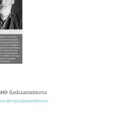
ано
dashaanisimova
иси автора dashaanisimova