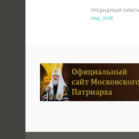
ПРЕДЫДУЩАЯ ЗАПИС
Навигация
img_6928
по
записям