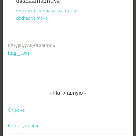
dashaanisimova
Смотреть все записи автора
dashaanisimova
ПРЕДЫДУЩАЯ ЗАПИСЬ
Навигация
img_5891
по
записям
На главную
О храме
Богослужения