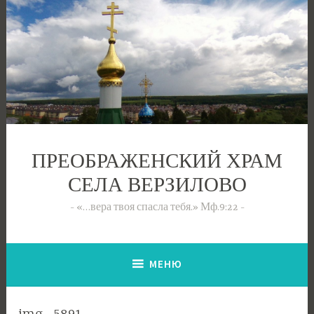
Перейти
к
содержимому
ПРЕОБРАЖЕНСКИЙ ХРАМ
СЕЛА ВЕРЗИЛОВО
«…вера твоя спасла тебя.» Мф.9:22
МЕНЮ