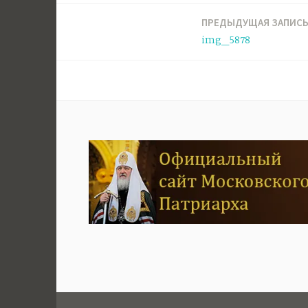
ПРЕДЫДУЩАЯ ЗАПИС
Навигация
img_5878
по
записям