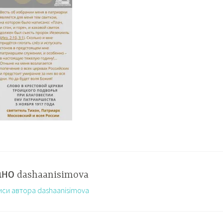
ано
dashaanisimova
иси автора dashaanisimova