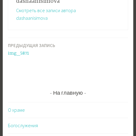
dashaanisimova
Смотреть все записи автора
dashaanisimova
ПРЕДЫДУЩАЯ ЗАПИСЬ
Навигация
img_5871
по
записям
На главную
О храме
Богослужения