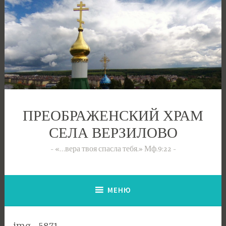
Перейти
к
содержимому
ПРЕОБРАЖЕНСКИЙ ХРАМ
СЕЛА ВЕРЗИЛОВО
«…вера твоя спасла тебя.» Мф.9:22
МЕНЮ