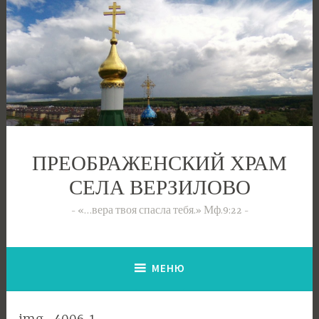
Перейти
к
содержимому
ПРЕОБРАЖЕНСКИЙ ХРАМ
СЕЛА ВЕРЗИЛОВО
«…вера твоя спасла тебя.» Мф.9:22
МЕНЮ