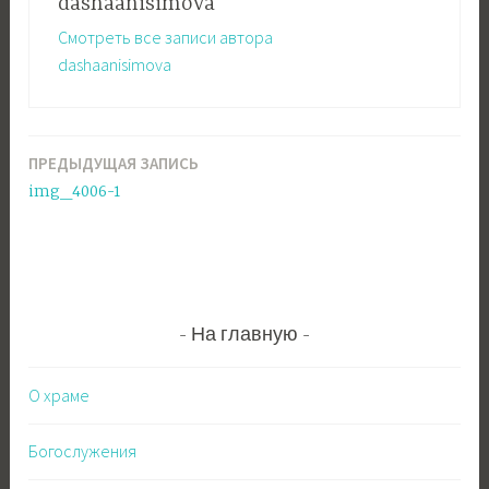
dashaanisimova
Смотреть все записи автора
dashaanisimova
ПРЕДЫДУЩАЯ ЗАПИСЬ
Навигация
img_4006-1
по
записям
На главную
О храме
Богослужения