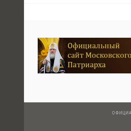
по
записям
ОФИЦИА