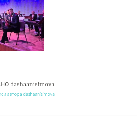
ано
dashaanisimova
иси автора dashaanisimova
Ь