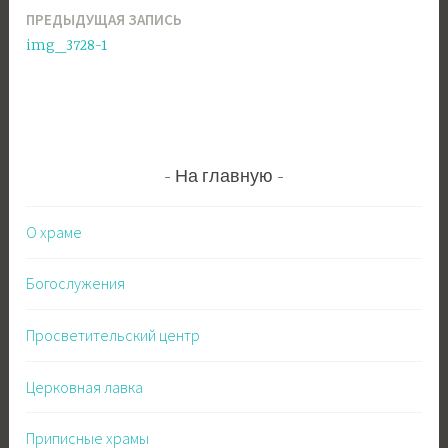
ПРЕДЫДУЩАЯ ЗАПИСЬ
Навигация
img_3728-1
по
записям
На главную
О храме
Богослужения
Просветительский центр
Церковная лавка
Приписные храмы