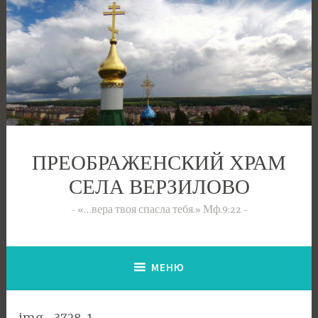
Перейти
к
содержимому
ПРЕОБРАЖЕНСКИЙ ХРАМ
СЕЛА ВЕРЗИЛОВО
«…вера твоя спасла тебя.» Мф.9:22
МЕНЮ