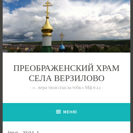
Перейти
к
содержимому
ПРЕОБРАЖЕНСКИЙ ХРАМ
СЕЛА ВЕРЗИЛОВО
«…вера твоя спасла тебя.» Мф.9:22
МЕНЮ