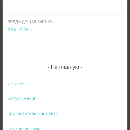
ПРЕДЫДУЩАЯ ЗАПИСЬ
Навигация
img_3504-1
по
записям
На главную
О храме
Богослужения
Просветительский центр
Церковная лавка