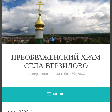
Перейти
к
содержимому
ПРЕОБРАЖЕНСКИЙ ХРАМ
СЕЛА ВЕРЗИЛОВО
«…вера твоя спасла тебя.» Мф.9:22
МЕНЮ