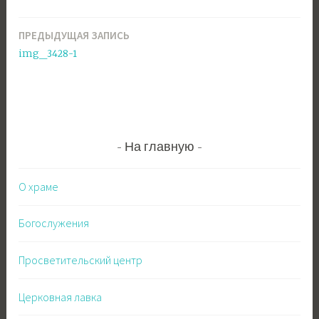
ПРЕДЫДУЩАЯ ЗАПИСЬ
Навигация
img_3428-1
по
записям
На главную
О храме
Богослужения
Просветительский центр
Церковная лавка