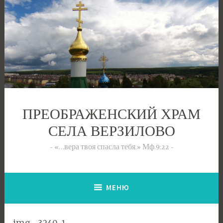
Перейти
к
содержимому
ПРЕОБРАЖЕНСКИЙ ХРАМ
СЕЛА ВЕРЗИЛОВО
«…вера твоя спасла тебя.» Мф.9:22
МЕНЮ