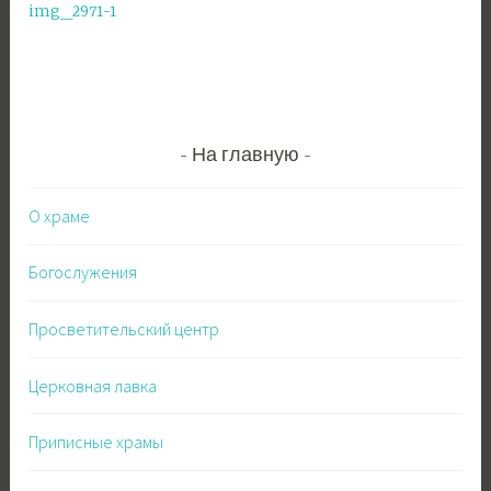
img_2971-1
по
записям
На главную
О храме
Богослужения
Просветительский центр
Церковная лавка
Приписные храмы