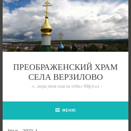
Перейти
к
содержимому
ПРЕОБРАЖЕНСКИЙ ХРАМ
СЕЛА ВЕРЗИЛОВО
«…вера твоя спасла тебя.» Мф.9:22
МЕНЮ