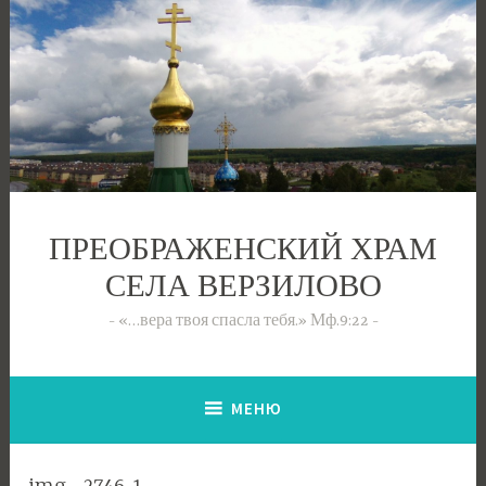
Перейти
к
содержимому
ПРЕОБРАЖЕНСКИЙ ХРАМ
СЕЛА ВЕРЗИЛОВО
«…вера твоя спасла тебя.» Мф.9:22
МЕНЮ