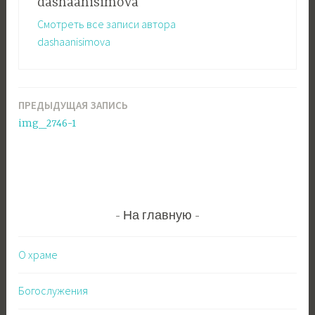
dashaanisimova
Смотреть все записи автора
dashaanisimova
ПРЕДЫДУЩАЯ ЗАПИСЬ
Навигация
img_2746-1
по
записям
На главную
О храме
Богослужения