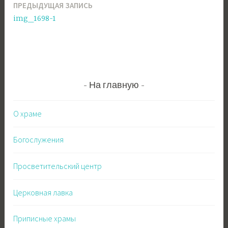
ПРЕДЫДУЩАЯ ЗАПИСЬ
Навигация
img_1698-1
по
записям
На главную
О храме
Богослужения
Просветительский центр
Церковная лавка
Приписные храмы