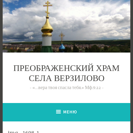
Перейти
к
содержимому
ПРЕОБРАЖЕНСКИЙ ХРАМ
СЕЛА ВЕРЗИЛОВО
«…вера твоя спасла тебя.» Мф.9:22
МЕНЮ