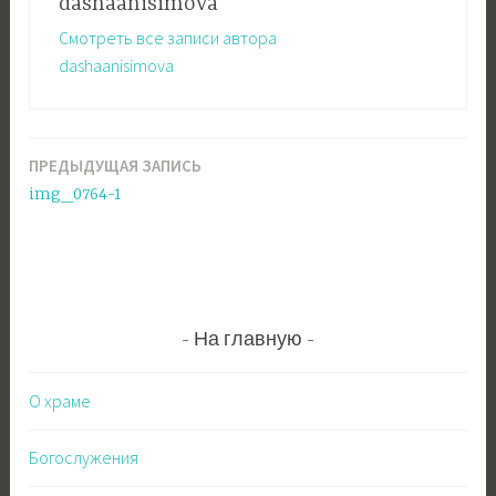
dashaanisimova
Смотреть все записи автора
dashaanisimova
ПРЕДЫДУЩАЯ ЗАПИСЬ
Навигация
img_0764-1
по
записям
На главную
О храме
Богослужения