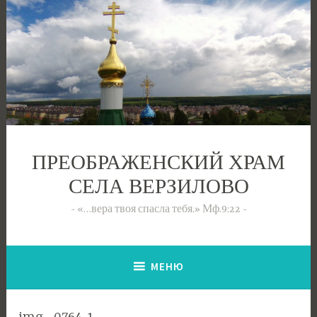
Перейти
к
содержимому
ПРЕОБРАЖЕНСКИЙ ХРАМ
СЕЛА ВЕРЗИЛОВО
«…вера твоя спасла тебя.» Мф.9:22
МЕНЮ