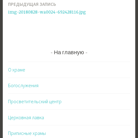
ПРЕДЫДУЩАЯ ЗАПИСЬ
Навигация
img-20180828-wa0024-692428116.jpg
по
записям
На главную
О храме
Богослужения
Просветительский центр
Церковная лавка
Приписные храмы