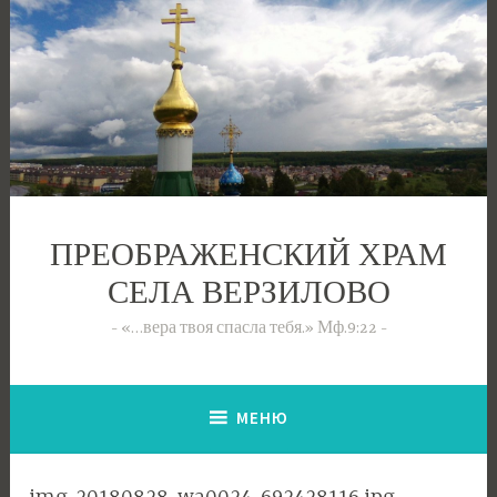
Перейти
к
содержимому
ПРЕОБРАЖЕНСКИЙ ХРАМ
СЕЛА ВЕРЗИЛОВО
«…вера твоя спасла тебя.» Мф.9:22
МЕНЮ