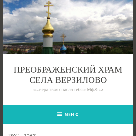
Перейти
к
содержимому
ПРЕОБРАЖЕНСКИЙ ХРАМ
СЕЛА ВЕРЗИЛОВО
«…вера твоя спасла тебя.» Мф.9:22
МЕНЮ