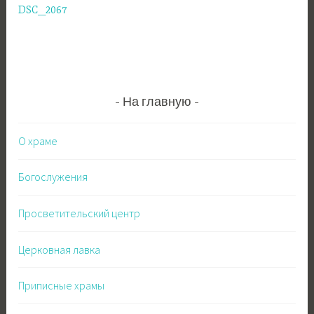
DSC_2067
по
записям
На главную
О храме
Богослужения
Просветительский центр
Церковная лавка
Приписные храмы