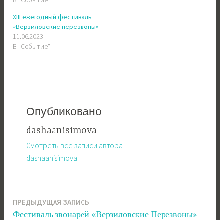
В "Событие"
XIII ежегодный фестиваль
«Верзиловские перезвоны»
11.06.2023
В "Событие"
Опубликовано
dashaanisimova
Смотреть все записи автора
dashaanisimova
ПРЕДЫДУЩАЯ ЗАПИСЬ
Навигация
Фестиваль звонарей «Верзиловские Перезвоны»