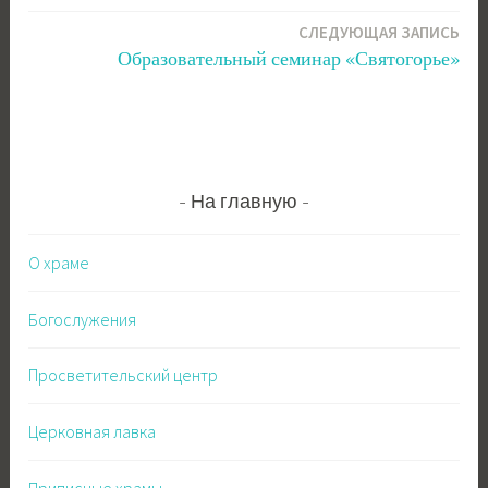
по
СЛЕДУЮЩАЯ ЗАПИСЬ
записям
Образовательный семинар «Святогорье»
На главную
О храме
Богослужения
Просветительский центр
Церковная лавка
Приписные храмы