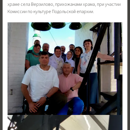
храме села Верзилово, прихожанами храма, при участии
Комиссии по культуре Подольской епархии.