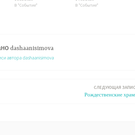
В "Событие"
В "Событие"
ано
dashaanisimova
иси автора dashaanisimova
Ь
СЛЕДУЮЩАЯ ЗАПИ
Рождественские хра