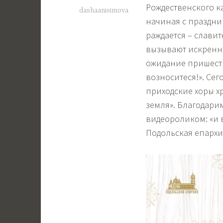
Рождественского к
dashaanisimova
начиная с праздни
раждается – славит
вызывают искренню
ожидание пришеств
возноситеся!». Се
приходские хоры х
земля». Благодари
видеороликом: «и 
Подольская епархи