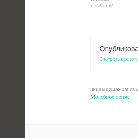
В "Событие"
Опубликов
Смотреть все зап
ПРЕДЫДУЩАЯ ЗАПИС
Навигация
Молебное пение
по
записям