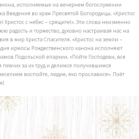
анона, исполняемые на вечернем богослужении
ка Введения во храм Пресвятой Богородицы. «Христос
е! Христос с небес – срящите!». Эти слова неизменно
ю радость и торжество, духовно настраивая нас на
ия в мир Христа Спасителя. «Христос на земли –
годня ирмосы Рождественского канона исполняют
рамов Подольской епархии. «Пойте Господеви, вся
м певчих за их труд и делимся получившимся
веселием воспойте, людие, яко прославися». Поёт
я!