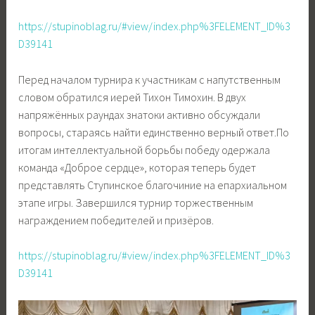
https://stupinoblag.ru/#view/index.php%3FELEMENT_ID%3
D39141
Перед началом турнира к участникам с напутственным
словом обратился иерей Тихон Тимохин. В двух
напряжённых раундах знатоки активно обсуждали
вопросы, стараясь найти единственно верный ответ.По
итогам интеллектуальной борьбы победу одержала
команда «Доброе сердце», которая теперь будет
представлять Ступинское благочиние на епархиальном
этапе игры. Завершился турнир торжественным
награждением победителей и призёров.
https://stupinoblag.ru/#view/index.php%3FELEMENT_ID%3
D39141