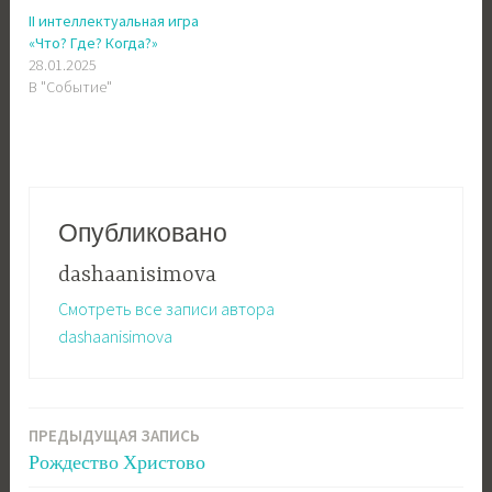
II интеллектуальная игра
«Что? Где? Когда?»
28.01.2025
В "Событие"
Опубликовано
dashaanisimova
Смотреть все записи автора
dashaanisimova
ПРЕДЫДУЩАЯ ЗАПИСЬ
Навигация
Рождество Христово
по