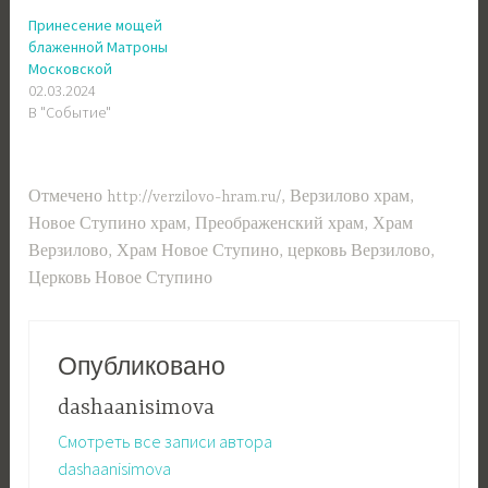
Принесение мощей
блаженной Матроны
Московской
02.03.2024
В "Событие"
Отмечено
http://verzilovo-hram.ru/
,
Верзилово храм
,
Новое Ступино храм
,
Преображенский храм
,
Храм
Верзилово
,
Храм Новое Ступино
,
церковь Верзилово
,
Церковь Новое Ступино
Опубликовано
dashaanisimova
Смотреть все записи автора
dashaanisimova