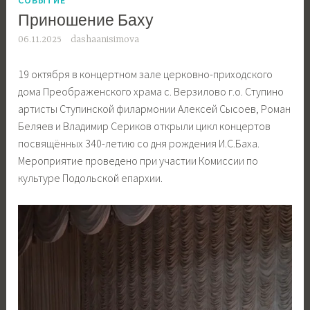
Приношение Баху
06.11.2025
dashaanisimova
19 октября в концертном зале церковно-приходского
дома Преображенского храма с. Верзилово г.о. Ступино
артисты Ступинской филармонии Алексей Сысоев, Роман
Беляев и Владимир Сериков открыли цикл концертов
посвящённых 340-летию со дня рождения И.С.Баха.
Мероприятие проведено при участии Комиссии по
культуре Подольской епархии.