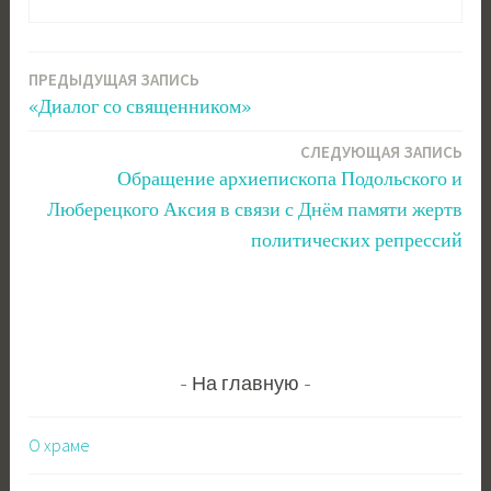
ПРЕДЫДУЩАЯ ЗАПИСЬ
Навигация
«Диалог со священником»
по
СЛЕДУЮЩАЯ ЗАПИСЬ
записям
Обращение архиепископа Подольского и
Люберецкого Аксия в связи с Днём памяти жертв
политических репрессий
На главную
О храме