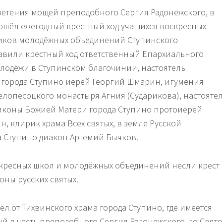
бретения мощей преподобного Сергия Радонежского, в
ошёл ежегодный крестный ход учащихся воскресных
иков молодёжных объединений Ступинского
авили крестный ход ответственный Епархиального
олодёжи в Ступинском благочинии, настоятель
 города Ступино иерей Георгий Шмарин, игумения
елопесоцкого монастыря Агния (Сударикова), настояте
иконы Божией Матери города Ступино протоиерей
, клирик храма Всех святых, в земле Русской
 Ступино диакон Артемий Бычков.
кресных школ и молодёжных объединений несли крест
коны русских святых.
л от Тихвинского храма города Ступино, где имеется
й в честь преподобного Сергия Радонежского, до Свято