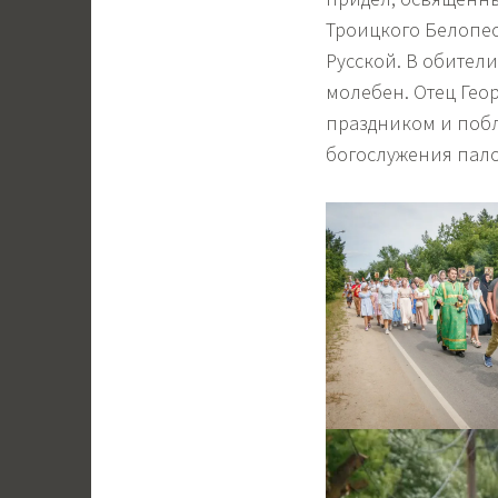
Троицкого Белопе
Русской. В обител
молебен. Отец Гео
праздником и побл
богослужения пал