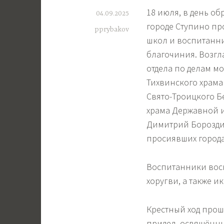
18 июля, в день о
04.09.2025
городе Ступино пр
pprybakov
школ и воспитанн
благочиния. Возгл
отдела по делам м
Тихвинского храма
Свято-Троицкого Б
храма Державной 
Димитрий Бороздин
просиявших города
Воспитанники вос
хоругви, а также и
Крестный ход прошё
придел, освящённы