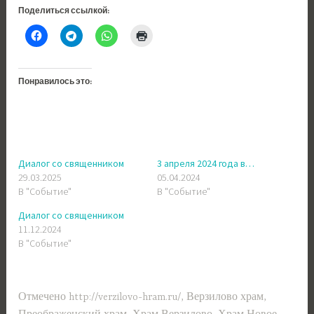
Поделиться ссылкой:
Понравилось это:
Диалог со священником
3 апреля 2024 года в…
29.03.2025
05.04.2024
В "Событие"
В "Событие"
Диалог со священником
11.12.2024
В "Событие"
Отмечено
http://verzilovo-hram.ru/
,
Верзилово храм
,