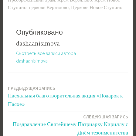
Преображенский храм
,
Храм Верзилово
,
Храм Новое
Ступино
,
церковь Верзилово
,
Церковь Новое Ступино
Опубликовано
dashaanisimova
Смотреть все записи автора
dashaanisimova
ПРЕДЫДУЩАЯ ЗАПИСЬ
Навигация
Пасхальная благотворительная акция «Подарок к
по
Пасхе»
записям
СЛЕДУЮЩАЯ ЗАПИСЬ
Поздравление Святейшему Патриарху Кириллу с
Днëм тезоименитства