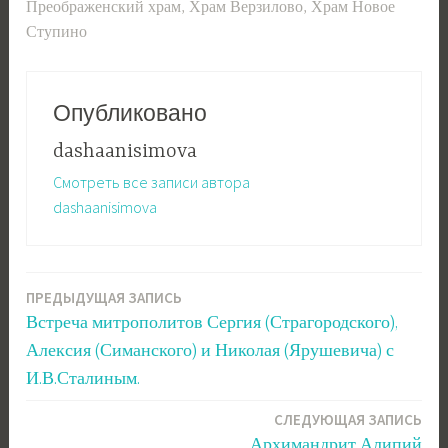
Преображенский храм
,
Храм Верзилово
,
Храм Новое
Ступино
Опубликовано
dashaanisimova
Смотреть все записи автора
dashaanisimova
ПРЕДЫДУЩАЯ ЗАПИСЬ
Навигация
Встреча митрополитов Сергия (Страгородского),
по
Алексия (Симанского) и Николая (Ярушевича) с
записям
И.В.Сталиным.
СЛЕДУЮЩАЯ ЗАПИСЬ
Архимандрит Алипий