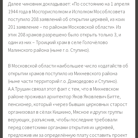
Далее чиновник докладывает: «По состоянию на 1 апреля
1944 года в Мосгорисполком и Исполком Мособлсовета
поступило 208 заявлений об открытии церквей, из коих
201 заявление – по районам Московской области». Из
этих 208 храмов разрешено было открыть только 3, и
один из них – Троицкий храм в селе Голочёлово
Малинского района (ныне г.о. Ступино).
В Московской области наибольшее число ходатайств об
открытии храмов поступило из Михневского района
(ныне части территорий г.о. Домодедово и Ступино).
А.А.Трушин связал этот факт с тем, что в Михневском
районе проживал архитектор Яков Яковлевич Битте,
пенсионер, который «через бывших церковных старост
организовал в сёлах Кишкино, Мясное и других группы
верующих, разъяснив, чтобы последние требовали
перед советскими органами открытия их церквей,
предложив им за определённую плату составить проект