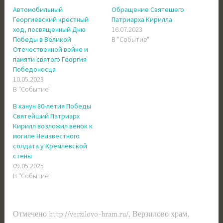
Автомобильный
Обращение Святешего
Георгиевский крестный
Патриарха Кирилла
ход, посвященный Дню
16.07.2023
Победы в Великой
В "Событие"
Отечественной войне и
памяти святого Георгия
Победоносца
10.05.2023
В "Событие"
В канун 80-летия Победы
Святейший Патриарх
Кирилл возложил венок к
могиле Неизвестного
солдата у Кремлевской
стены
09.05.2025
В "Событие"
Отмечено
http://verzilovo-hram.ru/
,
Верзилово храм
,