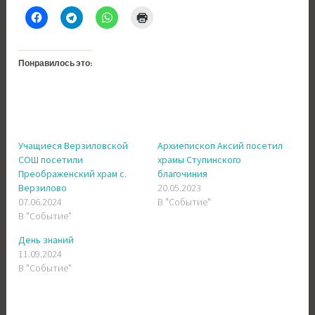
Понравилось это:
Учащиеся Верзиловской
Архиепископ Аксий посетил
СОШ посетили
храмы Ступинского
Преображенский храм с.
благочиния
Верзилово
20.05.2023
07.06.2024
В "Событие"
В "Событие"
День знаний
11.09.2024
В "Событие"