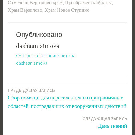
Отмечено
Верзилово храм
,
Преображенский храм
,
Храм Верзилово
,
Храм Новое Ступино
Опубликовано
dashaanisimova
Смотреть все записи автора
dashaanisimova
ПРЕДЫДУЩАЯ ЗАПИСЬ
Навигация
Сбор помощи для переселенцев из приграничных
по
областей, пострадавших от вооруженных действий
записям
СЛЕДУЮЩАЯ ЗАПИСЬ
День знаний