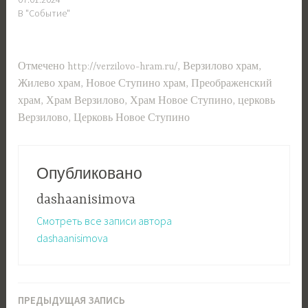
В "Событие"
Отмечено
http://verzilovo-hram.ru/
,
Верзилово храм
,
Жилево храм
,
Новое Ступино храм
,
Преображенский
храм
,
Храм Верзилово
,
Храм Новое Ступино
,
церковь
Верзилово
,
Церковь Новое Ступино
Опубликовано
dashaanisimova
Смотреть все записи автора
dashaanisimova
ПРЕДЫДУЩАЯ ЗАПИСЬ
Навигация