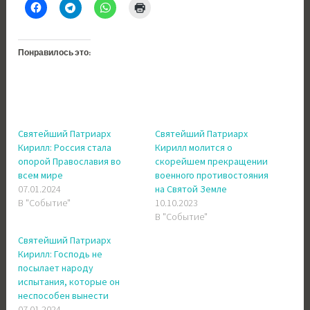
Понравилось это:
Святейший Патриарх
Святейший Патриарх
Кирилл: Россия стала
Кирилл молится о
опорой Православия во
скорейшем прекращении
всем мире
военного противостояния
07.01.2024
на Святой Земле
В "Событие"
10.10.2023
В "Событие"
Святейший Патриарх
Кирилл: Господь не
посылает народу
испытания, которые он
неспособен вынести
07.01.2024