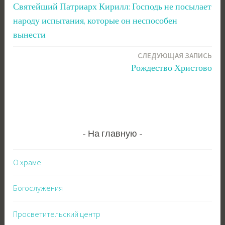
Святейший Патриарх Кирилл: Господь не посылает
по
народу испытания, которые он неспособен
записям
вынести
СЛЕДУЮЩАЯ ЗАПИСЬ
Рождество Христово
На главную
О храме
Богослужения
Просветительский центр