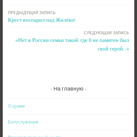
ПРЕДЫДУЩАЯ ЗАПИСЬ
Навигация
Крест воспарил над Жилёво!
по
СЛЕДУЮЩАЯ ЗАПИСЬ
записям
«Нет в России семьи такой, где б не памятен был
свой герой…»
На главную
О храме
Богослужения