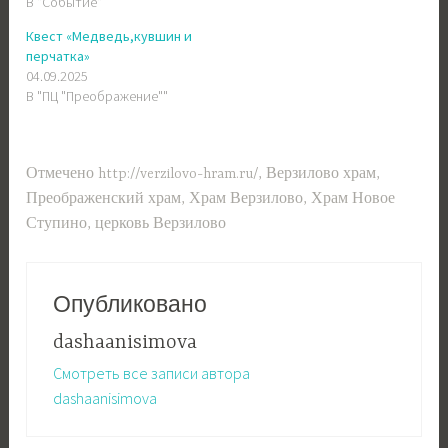
В "Событие"
Квест «Медведь,кувшин и
перчатка»
04.09.2025
В "ПЦ "Преображение""
Отмечено
http://verzilovo-hram.ru/
,
Верзилово храм
,
Преображенский храм
,
Храм Верзилово
,
Храм Новое
Ступино
,
церковь Верзилово
Опубликовано
dashaanisimova
Смотреть все записи автора
dashaanisimova