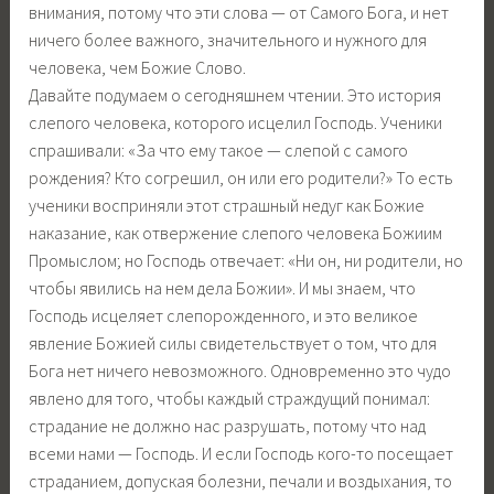
внимания, потому что эти слова — от Самого Бога, и нет
ничего более важного, значительного и нужного для
человека, чем Божие Слово.
Давайте подумаем о сегодняшнем чтении. Это история
слепого человека, которого исцелил Господь. Ученики
спрашивали: «За что ему такое — слепой с самого
рождения? Кто согрешил, он или его родители?» То есть
ученики восприняли этот страшный недуг как Божие
наказание, как отвержение слепого человека Божиим
Промыслом; но Господь отвечает: «Ни он, ни родители, но
чтобы явились на нем дела Божии». И мы знаем, что
Господь исцеляет слепорожденного, и это великое
явление Божией силы свидетельствует о том, что для
Бога нет ничего невозможного. Одновременно это чудо
явлено для того, чтобы каждый страждущий понимал:
страдание не должно нас разрушать, потому что над
всеми нами — Господь. И если Господь кого-то посещает
страданием, допуская болезни, печали и воздыхания, то