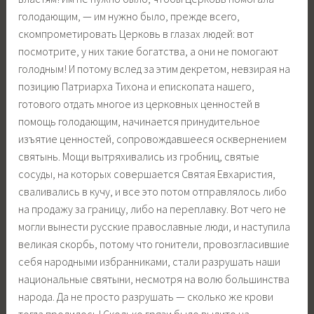
голодающим, — им нужно было, прежде всего,
скомпрометировать Церковь в глазах людей: вот
посмотрите, у них такие богатства, а они не помогают
голодным! И потому вслед за этим декретом, невзирая на
позицию Патриарха Тихона и епископата нашего,
готового отдать многое из церковных ценностей в
помощь голодающим, начинается принудительное
изъятие ценностей, сопровождавшееся осквернением
святынь. Мощи вытряхивались из гробниц, святые
сосуды, на которых совершается Святая Евхаристия,
сваливались в кучу, и все это потом отправлялось либо
на продажу за границу, либо на переплавку. Вот чего не
могли вынести русские православные люди, и наступила
великая скорбь, потому что гонители, провозгласившие
себя народными избранниками, стали разрушать наши
национальные святыни, несмотря на волю большинства
народа. Да не просто разрушать — сколько же крови