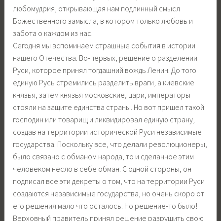
любомудрия, открывающая нам подлинный смысл
Божественного замысла, в котором только любовь и
забота о каждом из нас.
Сегодня мы вспоминаем страшные события в истории
нашего Отечества. Во-первых, решение о разделении
Руси, которое принял тогдашний вождь Ленин. До того
единую Русь стремились разделить враги, а киевские
князья, затем князья московские, цари, императоры
стояли на защите единства страны. Но вот пришел такой
господин или товарищ и ликвидировал единую страну,
создав на территории исторической Руси независимые
государства. Поскольку все, что делали революционеры,
было связано с обманом народа, то и сделанное этим
человеком несло в себе обман. С одной стороны, он
подписал все эти декреты о том, что на территории Руси
создаются независимые государства, но очень скоро от
его решения мало что осталось. Но решение-то было!
Верховный правитель принял решение разрушить свою