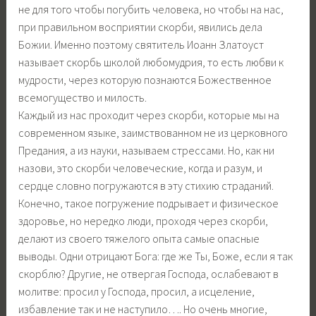
не для того чтобы погубить человека, но чтобы на нас,
при правильном восприятии скорби, явились дела
Божии. Именно поэтому святитель Иоанн Златоуст
называет скорбь школой любомудрия, то есть любви к
мудрости, через которую познаются Божественное
всемогущество и милость.
Каждый из нас проходит через скорби, которые мы на
современном языке, заимствованном не из церковного
Предания, а из науки, называем стрессами. Но, как ни
назови, это скорби человеческие, когда и разум, и
сердце словно погружаются в эту стихию страданий.
Конечно, такое погружение подрывает и физическое
здоровье, но нередко люди, проходя через скорби,
делают из своего тяжелого опыта самые опасные
выводы. Одни отрицают Бога: где же Ты, Боже, если я так
скорблю? Другие, не отвергая Господа, ослабевают в
молитве: просил у Господа, просил, а исцеление,
избавление так и не наступило…. Но очень многие,