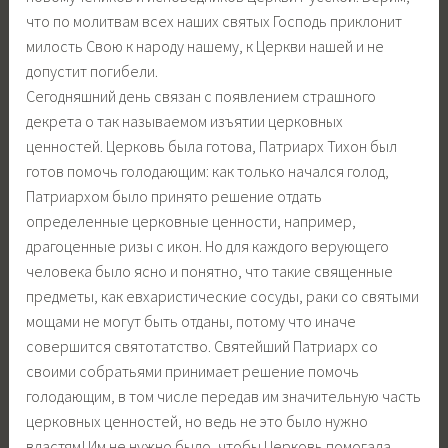
что по молитвам всех наших святых Господь приклонит
милость Свою к народу нашему, к Церкви нашей и не
допустит погибели.
Сегодняшний день связан с появлением страшного
декрета о так называемом изъятии церковных
ценностей. Церковь была готова, Патриарх Тихон был
готов помочь голодающим: как только начался голод,
Патриархом было принято решение отдать
определенные церковные ценности, например,
драгоценные ризы с икон. Но для каждого верующего
человека было ясно и понятно, что такие священные
предметы, как евхаристические сосуды, раки со святыми
мощами не могут быть отданы, потому что иначе
совершится святотатство. Святейший Патриарх со
своими собратьями принимает решение помочь
голодающим, в том числе передав им значительную часть
церковных ценностей, но ведь не это было нужно
властям! Им не нужно было, чтобы Церковь помогала