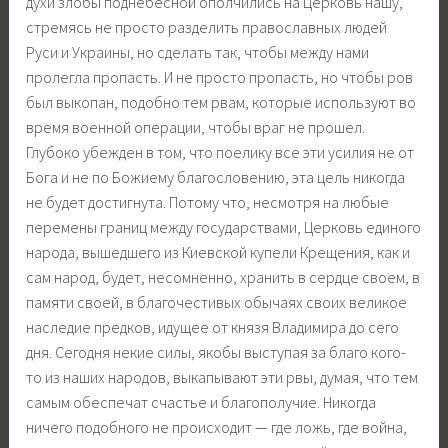
духи злобы поднебесной ополчились на Церковь нашу,
стремясь не просто разделить православных людей
Руси и Украины, но сделать так, чтобы между нами
пролегла пропасть. И не просто пропасть, но чтобы ров
был выкопан, подобно тем рвам, которые используют во
время военной операции, чтобы враг не прошел.
Глубоко убежден в том, что поелику все эти усилия не от
Бога и не по Божиему благословению, эта цель никогда
не будет достигнута. Потому что, несмотря на любые
перемены границ между государствами, Церковь единого
народа, вышедшего из Киевской купели Крещения, как и
сам народ, будет, несомненно, хранить в сердце своем, в
памяти своей, в благочестивых обычаях своих великое
наследие предков, идущее от князя Владимира до сего
дня. Сегодня некие силы, якобы выступая за благо кого-
то из наших народов, выкапывают эти рвы, думая, что тем
самым обеспечат счастье и благополучие. Никогда
ничего подобного не происходит — где ложь, где война,