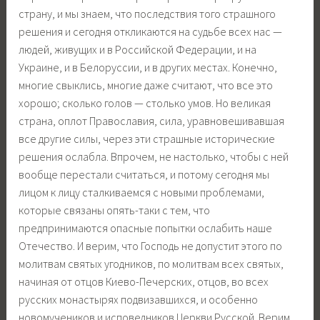
страну, и мы знаем, что последствия того страшного
решения и сегодня откликаются на судьбе всех нас —
людей, живущих и в Российской Федерации, и на
Украине, и в Белоруссии, и в других местах. Конечно,
многие свыклись, многие даже считают, что все это
хорошо; сколько голов — столько умов. Но великая
страна, оплот Православия, сила, уравновешивавшая
все другие силы, через эти страшные исторические
решения ослабла. Впрочем, не настолько, чтобы с ней
вообще перестали считаться, и потому сегодня мы
лицом к лицу сталкиваемся с новыми проблемами,
которые связаны опять-таки с тем, что
предпринимаются опасные попытки ослабить наше
Отечество. И верим, что Господь не допустит этого по
молитвам святых угодников, по молитвам всех святых,
начиная от отцов Киево-Печерских, отцов, во всех
русских монастырях подвизавшихся, и особенно
новомучеников и исповедников Церкви Русской. Верим,