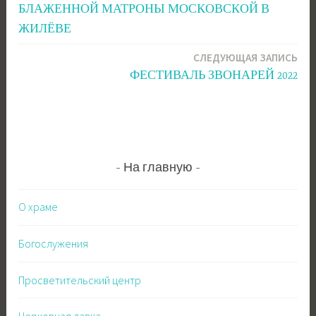
по
БЛАЖЕННОЙ МАТРОНЫ МОСКОВСКОЙ В
записям
ЖИЛЁВЕ
СЛЕДУЮЩАЯ ЗАПИСЬ
ФЕСТИВАЛЬ ЗВОНАРЕЙ 2022
На главную
О храме
Богослужения
Просветительский центр