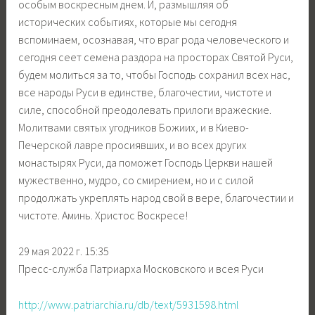
особым воскресным днем. И, размышляя об
исторических событиях, которые мы сегодня
вспоминаем, осознавая, что враг рода человеческого и
сегодня сеет семена раздора на просторах Святой Руси,
будем молиться за то, чтобы Господь сохранил всех нас,
все народы Руси в единстве, благочестии, чистоте и
силе, способной преодолевать прилоги вражеские.
Молитвами святых угодников Божиих, и в Киево-
Печерской лавре просиявших, и во всех других
монастырях Руси, да поможет Господь Церкви нашей
мужественно, мудро, со смирением, но и с силой
продолжать укреплять народ свой в вере, благочестии и
чистоте. Аминь. Христос Воскресе!
29 мая 2022 г. 15:35
Пресс-служба Патриарха Московского и всея Руси
http://www.patriarchia.ru/db/text/5931598.html