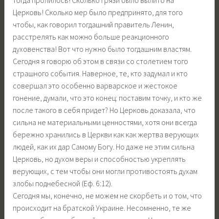
тогда пролилось! Сколько грязи было вылито на
Церковь! Сколько мер было предпринято, для того
чтобы, как говорил тогдашний правитель Ленин,
расстрелять как можно больше реакционного
духовенства! Вот что нужно было тогдашним властям.
Сегодня я говорю об этом в связи со столетием того
страшного события. Наверное, те, кто задумал и кто
совершал это особенно варварское и жестокое
гонение, думали, что это конец: поставим точку, и кто же
после такого в себя придет? Но Церковь доказала, что
сильна не материальными ценностями, хотя они всегда
бережно хранились в Церкви как как жертва верующих
людей, как их дар Самому Богу. Но даже не этим сильна
Церковь, но духом веры и способностью укреплять
верующих, с тем чтобы они могли противостоять духам
злобы поднебесной (Еф. 6:12).
Сегодня мы, конечно, не можем не скорбеть и о том, что
происходит на братской Украине. Несомненно, те же