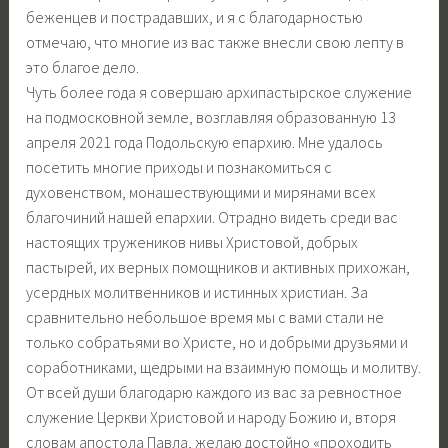
беженцев и пострадавших, и я с благодарностью
отмечаю, что многие из вас также внесли свою лепту в
это благое дело.
Чуть более года я совершаю архипастырское служение
на подмосковной земле, возглавляя образованную 13
апреля 2021 года Подольскую епархию. Мне удалось
посетить многие приходы и познакомиться с
духовенством, монашествующими и мирянами всех
благочиний нашей епархии. Отрадно видеть среди вас
настоящих тружеников нивы Христовой, добрых
пастырей, их верных помощников и активных прихожан,
усердных молитвенников и истинных христиан. За
сравнительно небольшое время мы с вами стали не
только собратьями во Христе, но и добрыми друзьями и
соработниками, щедрыми на взаимную помощь и молитву.
От всей души благодарю каждого из вас за ревностное
служение Церкви Христовой и народу Божию и, вторя
словам апостола Павла, желаю достойно «проходить