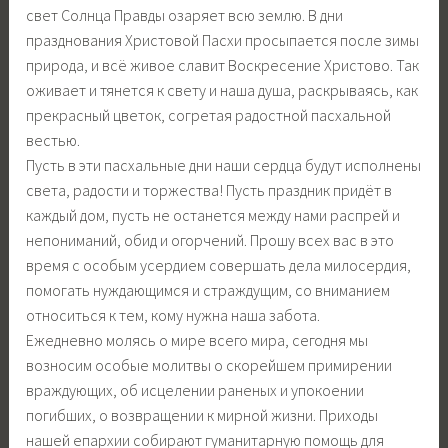
свет Солнца Правды озаряет всю землю. В дни
празднования Христовой Пасхи просыпается после зимы
природа, и всё живое славит Воскресение Христово. Так
оживает и тянется к свету и наша душа, раскрываясь, как
прекрасный цветок, согретая радостной пасхальной
вестью.
Пусть в эти пасхальные дни наши сердца будут исполнены
света, радости и торжества! Пусть праздник придёт в
каждый дом, пусть не останется между нами распрей и
непониманий, обид и огорчений. Прошу всех вас в это
время с особым усердием совершать дела милосердия,
помогать нуждающимся и страждущим, со вниманием
относиться к тем, кому нужна наша забота.
Ежедневно молясь о мире всего мира, сегодня мы
возносим особые молитвы о скорейшем примирении
враждующих, об исцелении раненых и упокоении
погибших, о возвращении к мирной жизни. Приходы
нашей епархии собирают гуманитарную помощь для