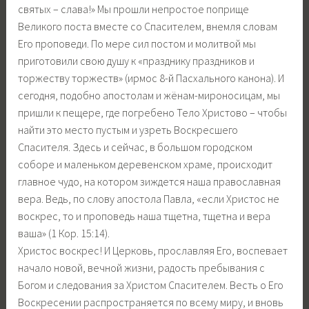
святых – слава!» Мы прошли непростое поприще
Великого поста вместе со Спасителем, внемля словам
Его проповеди. По мере сил постом и молитвой мы
приготовили свою душу к «празднику праздников и
торжеству торжеств» (ирмос 8-й Пасхального канона). И
сегодня, подобно апостолам и жёнам-мироносицам, мы
пришли к пещере, где погребено Тело Христово – чтобы
найти это место пустым и узреть Воскресшего
Спасителя. Здесь и сейчас, в большом городском
соборе и маленьком деревенском храме, происходит
главное чудо, на котором зиждется наша православная
вера. Ведь, по слову апостола Павла, «если Христос не
воскрес, то и проповедь наша тщетна, тщетна и вера
ваша» (1 Кор. 15:14).
Христос воскрес! И Церковь, прославляя Его, воспевает
начало новой, вечной жизни, радость пребывания с
Богом и следования за Христом Спасителем. Весть о Его
Воскресении распространяется по всему миру, и вновь