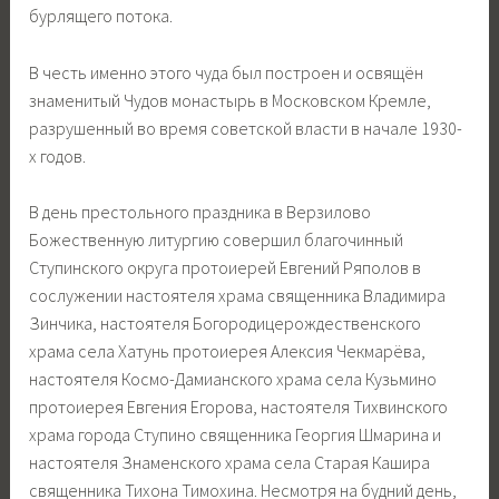
бурлящего потока.
В честь именно этого чуда был построен и освящён
знаменитый Чудов монастырь в Московском Кремле,
разрушенный во время советской власти в начале 1930-
х годов.
В день престольного праздника в Верзилово
Божественную литургию совершил благочинный
Ступинского округа протоиерей Евгений Ряполов в
сослужении настоятеля храма священника Владимира
Зинчика, настоятеля Богородицерождественского
храма села Хатунь протоиерея Алексия Чекмарёва,
настоятеля Космо-Дамианского храма села Кузьмино
протоиерея Евгения Егорова, настоятеля Тихвинского
храма города Ступино священника Георгия Шмарина и
настоятеля Знаменского храма села Старая Кашира
священника Тихона Тимохина. Несмотря на будний день,