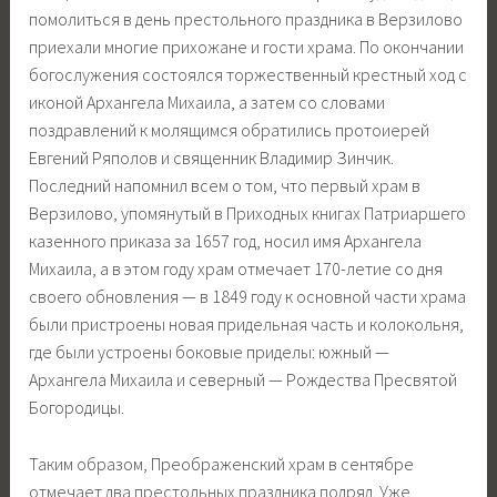
помолиться в день престольного праздника в Верзилово
приехали многие прихожане и гости храма. По окончании
богослужения состоялся торжественный крестный ход с
иконой Архангела Михаила, а затем со словами
поздравлений к молящимся обратились протоиерей
Евгений Ряполов и священник Владимир Зинчик.
Последний напомнил всем о том, что первый храм в
Верзилово, упомянутый в Приходных книгах Патриаршего
казенного приказа за 1657 год, носил имя Архангела
Михаила, а в этом году храм отмечает 170-летие со дня
своего обновления — в 1849 году к основной части храма
были пристроены новая придельная часть и колокольня,
где были устроены боковые приделы: южный —
Архангела Михаила и северный — Рождества Пресвятой
Богородицы.
Таким образом, Преображенский храм в сентябре
отмечает два престольных праздника подряд. Уже