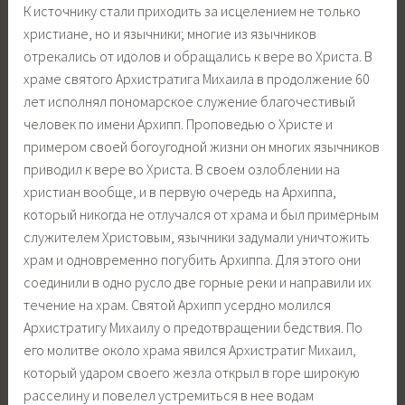
К источнику стали приходить за исцелением не только
христиане, но и язычники; многие из язычников
отрекались от идолов и обращались к вере во Христа. В
храме святого Архистратига Михаила в продолжение 60
лет исполнял пономарское служение благочестивый
человек по имени Архипп. Проповедью о Христе и
примером своей богоугодной жизни он многих язычников
приводил к вере во Христа. В своем озлоблении на
христиан вообще, и в первую очередь на Архиппа,
который никогда не отлучался от храма и был примерным
служителем Христовым, язычники задумали уничтожить
храм и одновременно погубить Архиппа. Для этого они
соединили в одно русло две горные реки и направили их
течение на храм. Святой Архипп усердно молился
Архистратигу Михаилу о предотвращении бедствия. По
его молитве около храма явился Архистратиг Михаил,
который ударом своего жезла открыл в горе широкую
расселину и повелел устремиться в нее водам