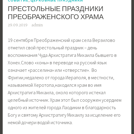
ПРЕСТОЛЬНЫЕ ПРАЗДНИКИ
ПРЕОБРАЖЕНСКОГО ХРАМА
29.09.2019
admin
19 сентября Преображенский храм села Верзилово
отметил свой престольный праздник – день
воспоминания Чуда Архистратига Михаила бывшего в
Хонех.Слово «хоны» в переводе на русский язык
означает «расселина» или «отверстие». Во
Фригии,недалеко от города Иераполя, в местности,
называемой Херотопа,находился храм во имя
Архистратига Михаила, около которого истекал
целебный источник. Храм этот был сооружен усердием
одного из жителей города Лаодикии в благодарность
Богу и святому Архистратигу Михаилу за исцеление его
немой дочери водой источника.